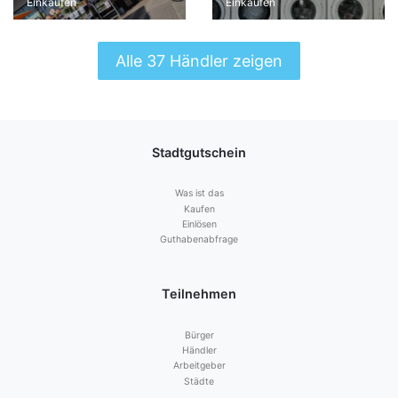
Einkaufen
Einkaufen
Alle 37 Händler zeigen
Stadtgutschein
Was ist das
Kaufen
Einlösen
Guthabenabfrage
Teilnehmen
Bürger
Händler
Arbeitgeber
Städte