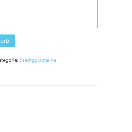
korb
ategorie:
Stadtgutscheine